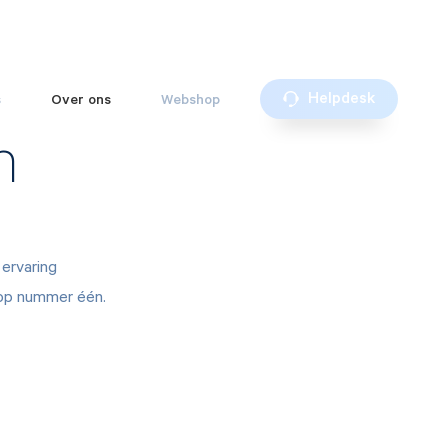
Helpdesk
s
Over ons
Webshop
n
 ervaring
 op nummer één.