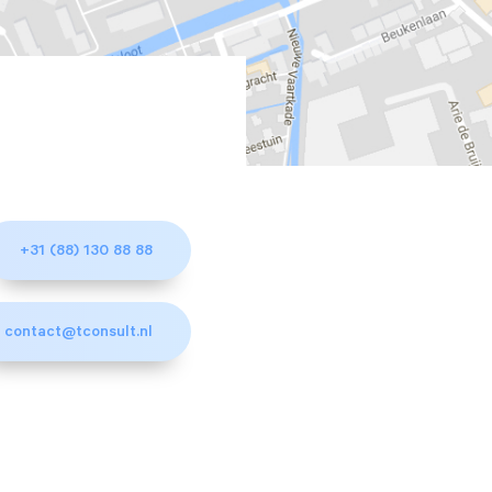
+31 (88) 130 88 88
contact@tconsult.nl