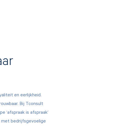
aar
aliteit en eerlijkheid.
uwbaar. Bij Tconsult
pe ‘afspraak is afspraak’
m met bedrijfsgevoelige