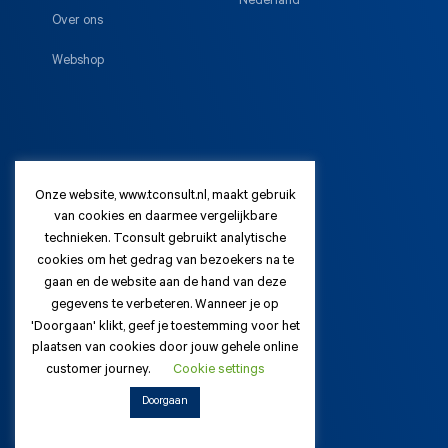
Nederland
Over ons
Webshop
+31 (88) 130 88 88
Onze website, www.tconsult.nl, maakt gebruik
van cookies en daarmee vergelijkbare
contact@tconsult.nl
technieken. Tconsult gebruikt analytische
cookies om het gedrag van bezoekers na te
gaan en de website aan de hand van deze
gegevens te verbeteren. Wanneer je op
'Doorgaan' klikt, geef je toestemming voor het
plaatsen van cookies door jouw gehele online
customer journey.
Cookie settings
Doorgaan